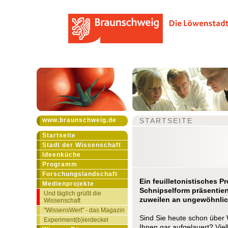
www.braunschweig.de
STARTSEITE
Startseite
Stadt der Wissenschaft
Ideenküche
Programm
Forschungslandschaft
Ein feuilletonistisches P
Medienprojekte
Schnipselform präsentier
Und täglich grüßt die
zuweilen an ungewöhnlic
Wissenschaft
''WissensWert'' - das Magazin
Sind Sie heute schon über 
Experiment(b)ierdeckel
Ihnen gar aufgelauert? Viel