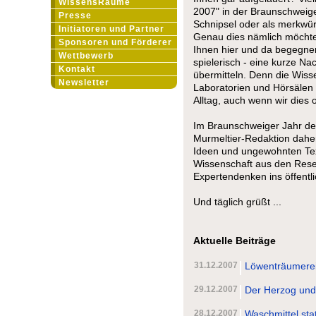
WissensRäume
2007" in der Braunschweiger
Presse
Schnipsel oder als merkwür
Initiatoren und Partner
Genau dies nämlich möchte 
Sponsoren und Förderer
Ihnen hier und da begegne
Wettbewerb
spielerisch - eine kurze Na
Kontakt
übermitteln. Denn die Wiss
Newsletter
Laboratorien und Hörsälen 
Alltag, auch wenn wir dies 
Im Braunschweiger Jahr der
Murmeltier-Redaktion daher
Ideen und ungewohnten Tex
Wissenschaft aus den Rese
Expertendenken ins öffentli
Und täglich grüßt ...
Aktuelle Beiträge
31.12.2007
Löwenträumere
29.12.2007
Der Herzog und
28.12.2007
Waschmittel stat